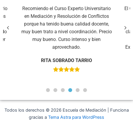
ario
El Curso Experto Universitario en Mediación
La 
tos
y Resolución de Conflictos da salidas
te,
profesionales de cara a un futuro. Las
fo
recio
clases prácticas han sido muy buenas, así
má
como los materiales proporcionados.
a
Existen muchas posibilidades de ampliar y
Ur
profundizar en el tema.
ELENA SACRISTÁN GARCÍA
Todos los derechos © 2026 Escuela de Mediación | Funciona
gracias a
Tema Astra para WordPress